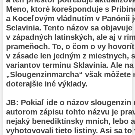
Meno, ktoré korešponduje s Pribi
a Koceľovým vládnutím v Panónii 
Sclavinia. Tento názov sa objavuje 
v západných latinských, ale aj v r
prameňoch. To, o čom o vy hovorít
v zásade len jedným z miestnych, 
variantov termínu Sklavínia. Ale na
„Slougenzinmarcha“ však môžete n
doterajšie iné výklady.
JB: Pokiaľ ide o názov slougenzin
autorom zápisu tohto názvu je pr
nejaký benediktínsky mních, lebo a
vyhotovovali tieto listiny. Asi sa t