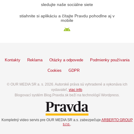
sledujte naše sociálne siete
stiahnite si aplikáciu a čítajte Pravdu pohodlne aj v
mobile
Kontakty
Reklama
Otázky a odpovede
Podmienky používania
Cookies
GDPR
© OUR MEDIA SR a. s. 2026. Autorské práva sú vyhradené a vykonáva ich
vydavateľ,
viac info
.
Blogovací systém Blog.Pravda.sk beží na technológií Wordpress.
Kompletný video servis pre OUR MEDIA SR a.s. zabezpečuje
ARBERTO GROUP
s.r.o.
.