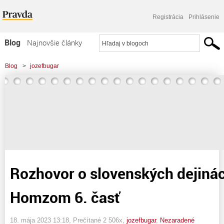
Registrácia
Prihlásenie
Blog
Najnovšie články
Najčítanejšie články
Blog
>
jozefbugar
Najkomentovanejšie články
>
Rozhovor o slovenských dejinách s Martinom Homzom 6. časť
Zoznam blogov
Komerčné blogy
Rozhovor o slovenských dejiná
Homzom 6. časť
18. mája 2023 13:18
, Prečítané 2 506x,
jozefbugar
,
Nezaradené