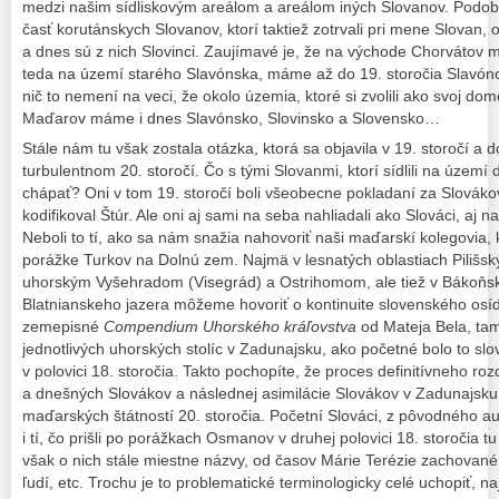
medzi našim sídliskovým areálom a areálom iných Slovanov. Podob
časť korutánskych Slovanov, ktorí taktiež zotrvali pri mene Slovan, op
a dnes sú z nich Slovinci. Zaujímavé je, že na východe Chorvátov 
teda na území starého Slavónska, máme až do 19. storočia Slavónco
nič to nemení na veci, že okolo územia, ktoré si zvolili ako svoj d
Maďarov máme i dnes Slavónsko, Slovinsko a Slovensko…
Stále nám tu však zostala otázka, ktorá sa objavila v 19. storočí a d
turbulentnom 20. storočí. Čo s tými Slovanmi, ktorí sídlili na územ
chápať? Oni v tom 19. storočí boli všeobecne pokladaní za Slovákov,
kodifikoval Štúr. Ale oni aj sami na seba nahliadali ako Slováci, aj 
Neboli to tí, ako sa nám snažia nahovoriť naši maďarskí kolegovia, kt
porážke Turkov na Dolnú zem. Najmä v lesnatých oblastiach Pilišs
uhorským Vyšehradom (Visegrád) a Ostrihomom, ale tiež v Bákoňs
Blatnianskeho jazera môžeme hovoriť o kontinuite slovenského osídl
zemepisné
Compendium Uhorského kráľovstva
od Mateja Bela, ta
jednotlivých uhorských stolíc v Zadunajsku, ako početné bolo to sl
v polovici 18. storočia. Takto pochopíte, že proces definitívneho r
a dnešných Slovákov a následnej asimilácie Slovákov v Zadunajsku, 
maďarských štátností 20. storočia. Početní Slováci, z pôvodného a
i tí, čo prišli po porážkach Osmanov v druhej polovici 18. storočia 
však o nich stále miestne názvy, od časov Márie Terézie zachovan
ľudí, etc. Trochu je to problematické terminologicky celé uchopiť, na