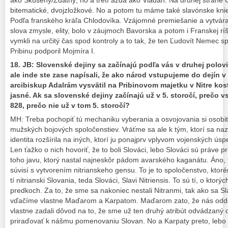
ako Skúsený/Zdatný, no a tretí azda ako Vladan. Na druhej strane 
bitematické, dvojzložkové. No a potom tu máme také slavónske kniež
Podľa franského kráľa Chlodovíka. Vzájomné premiešanie a vytvár
slova zmysle, elity, bolo v záujmoch Bavorska a potom i Franskej rí
vymkli na určitý čas spod kontroly a to tak, že ten Ľudovít Nemec sp
Pribinu podporil Mojmíra I.
18. JB: Slovenské dejiny sa začínajú podľa vás v druhej polovici
ale inde ste zase napísali, že ako národ vstupujeme do dejín v
arcibiskup Adalrám vysvätil na Pribinovom majetku v Nitre kost
jasné. Ak sa slovenské dejiny začínajú už v 5. storočí, prečo 
828, prečo nie už v tom 5. storočí?
MH: Treba pochopiť tú mechaniku vyberania a osvojovania si osobit
mužských bojových spoločenstiev. Vráťme sa ale k tým, ktorí sa nazv
identita rozšírila na iných, ktorí ju ponajprv vplyvom vojenských úsp
Len ťažko o nich hovoriť, že to boli Slováci, lebo Slováci sú práve 
toho javu, ktorý nastal najneskôr pádom avarského kaganátu. Áno, to
súvisí s vytvorením nitrianskeho gensu. To je to spoločenstvo, ktoré
tí nitrianski Slovania, teda Slováci, Slavi Nitriensis. To sú tí, o kt
predkoch. Za to, že sme sa nakoniec nestali Nitranmi, tak ako sa S
vďačíme vlastne Maďarom a Karpatom. Maďarom zato, že nás oddeli
vlastne zadali dôvod na to, že sme už ten druhý atribút odvádzaný 
priraďovať k nášmu pomenovaniu Slovan. No a Karpaty preto, lebo 