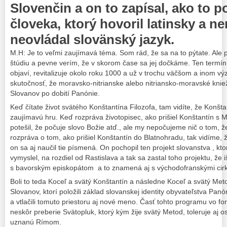
Slovenčin a on to zapísal, ako to 
človeka, ktorý hovoril latinsky a n
neovládal slovänský jazyk.
M.H: Je to veľmi zaujímavá téma. Som rád, že sa na to pýtate. Ale 
štúdiu a pevne verím, že v skorom čase sa jej dočkáme. Ten termí
objaví, revitalizuje okolo roku 1000 a už v trochu väčšom a inom v
skutočnosť, že moravsko-nitrianske alebo nitriansko-moravské knie
Slovanov po dobití Panónie.
Keď čítate život svätého Konštantína Filozofa, tam vidíte, že Konšta
zaujímavú hru. Keď rozpráva životopisec, ako prišiel Konštantín s
potešil, že počuje slovo Božie atď., ale my nepočujeme nič o tom, že
rozpráva o tom, ako prišiel Konštantín do Blatnohradu, tak vidíme, ž
on sa aj naučil tie písmená. On pochopil ten projekt slovanstva , kto
vymyslel, na rozdiel od Rastislava a tak sa zastal toho projektu, že i
s bavorským episkopátom a to znamená aj s východofranskými cirkev
Boli to teda Koceľ a svätý Konštantín a následne Koceľ a svätý Met
Slovanov, ktorí položili základ slovanskej identity obyvateľstva Panón
a vtlačili tomuto priestoru aj nové meno. Časť tohto programu vo f
neskôr preberie Svätopluk, ktorý kým žije svätý Metod, toleruje aj o
uznanú Rímom.