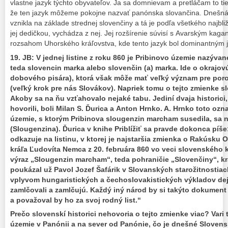
vlastne jazyk týchto obyvateľov. Ja sa domnievam a pretláčam to ti
že ten jazyk môžeme pokojne nazvať panónska slovančina. Dnešná
vznikla na základe strednej slovenčiny a tá je podľa všetkého najbli
jej dedičkou, vychádza z nej. Jej rozšírenie súvisí s Avarským kagan
rozsahom Uhorského kráľovstva, kde tento jazyk bol dominantným 
19. JB: V jednej listine z roku 860 je Pribinovo územie nazýv
teda slovencin marka alebo slovenčin (a) marka. Ide o okrajov
dobového pisára), ktorá však môže mať veľký význam pre por
(veľký krok pre nás Slovákov). Napriek tomu o tejto zmienke slo
Akoby sa na ňu vzťahovalo nejaké tabu. Jediní dvaja historici, 
hovorili, boli Milan S. Ďurica a Anton Hrnko. A. Hrnko toto oz
územie, s ktorým Pribinova slougenzin marcham susedila, sa 
(Slougenzina). Ďurica v knihe Priblížiť sa pravde dokonca píše
odkazuje na listinu, v ktorej je najstaršia zmienka o Rakúsku Os
kráľa Ľudovíta Nemca z 20. februára 860 vo veci slovenského 
výraz „Slougenzin marcham“, teda pohraničie „Slovenčiny“, kr
poukázal už Pavol Jozef Šafárik v Slovanských starožitnostiach
vplyvom hungaristických a čechoslovakistických výkladov de
zamlčovali a zamlčujú. Každý iný národ by si takýto dokument
a považoval by ho za svoj rodný list.“
Prečo slovenskí historici nehovoria o tejto zmienke viac? Vari 
územie v Panónii a na sever od Panónie, čo je dnešné Slovens