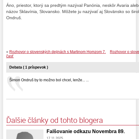
Áno, priestor, ktorý sa predtým nazýval Panónia, neskôr Avaria ale
názov Sklavínia, Slovansko. Môžete ju nazývať aj Slovänsko so šir
Ondruš.
«
Rozhovor o slovenských dejinách s Martinom Homzom 7.
Rozhovor o slov
časť
Debata ( 1 príspevok )
Šimon Ondruš by to možno bol chcel, lenže... ...
Ďalšie články od tohto blogera
Falšovanie odkazu Novembra 89.
17.11.2025