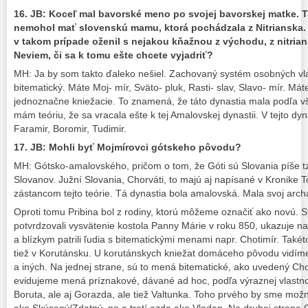
16. JB: Koceľ mal bavorské meno po svojej bavorskej matke. Ta
nemohol mať slovenskú mamu, ktorá pochádzala z Nitrianska. 
v takom prípade oženil s nejakou kňažnou z východu, z nitrians
Neviem, či sa k tomu ešte chcete vyjadriť?
MH: Ja by som takto ďaleko nešiel. Zachovaný systém osobných vl
bitematický. Máte Moj- mír, Sväto- pluk, Rasti- slav, Slavo- mír. Mát
jednoznačne kniežacie. To znamená, že táto dynastia mala podľa v
mám teóriu, že sa vracala ešte k tej Amalovskej dynastii. V tejto d
Faramir, Boromir, Tudimir.
17. JB: Mohli byť Mojmírovci gótskeho pôvodu?
MH: Gótsko-amalovského, pričom o tom, že Góti sú Slovania píše tz
Slovanov. Južní Slovania, Chorváti, to majú aj napísané v Kronike 
zástancom tejto teórie. Tá dynastia bola amalovská. Mala svoj arch
Oproti tomu Pribina bol z rodiny, ktorú môžeme označiť ako novú. 
potvrdzovali vysvätenie kostola Panny Márie v roku 850, ukazuje na 
a blízkym patrili ľudia s bitematickými menami napr. Chotimír. Také
tiež v Korutánsku. U korutánskych kniežat domáceho pôvodu vidíme
a iných. Na jednej strane, sú to mená bitematické, ako uvedený Chot
evidujeme mená príznakové, dávané ad hoc, podľa výraznej vlastnos
Boruta, ale aj Gorazda, ale tiež Valtunka. Toho prvého by sme mož