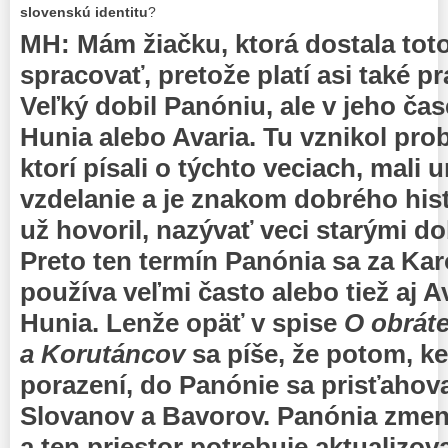
slovenskú identitu
?
MH: Mám žiačku, ktorá dostala tot
spracovať, pretože platí asi také pr
Veľký dobil Panóniu, ale v jeho ča
Hunia alebo Avaria. Tu vznikol prob
ktorí písali o týchto veciach, mali 
vzdelanie a je znakom dobrého his
už hovoril, nazývať veci starými 
Preto ten termín Panónia sa za Ka
používa veľmi často alebo tiež aj A
Hunia. Lenže opäť v spise
O obrát
a Korutáncov
sa píše, že potom, ke
porazení, do Panónie sa prisťahov
Slovanov a Bavorov. Panónia zmen
a ten priestor potrebuje aktualizo