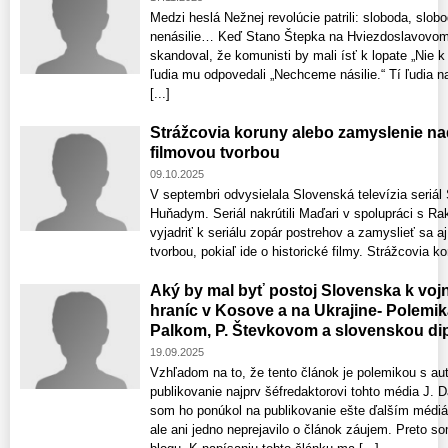
Medzi heslá Nežnej revolúcie patrili: sloboda, slobod
nenásilie… Keď Stano Štepka na Hviezdoslavovom 
skandoval, že komunisti by mali ísť k lopate „Nie k
ľudia mu odpovedali „Nechceme násilie.“ Tí ľudia n
[...]
Strážcovia koruny alebo zamyslenie na
filmovou tvorbou
09.10.2025
V septembri odvysielala Slovenská televízia seriál
Huňadym. Seriál nakrútili Maďari v spolupráci s 
vyjadriť k seriálu zopár postrehov a zamyslieť sa 
tvorbou, pokiaľ ide o historické filmy. Strážcovia k
Aký by mal byť postoj Slovenska k voj
hraníc v Kosove a na Ukrajine- Polemik
Palkom, P. Števkovom a slovenskou di
19.09.2025
Vzhľadom na to, že tento článok je polemikou s a
publikovanie najprv šéfredaktorovi tohto média J. 
som ho ponúkol na publikovanie ešte ďalším médiá
ale ani jedno neprejavilo o článok záujem. Preto s